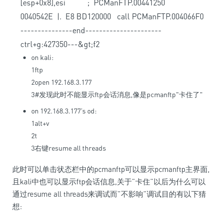
[
esp
+
0x8
]
,
esi
;
PCManFTP
.
00441250
0040542E
|
.
E8
BD120000
call
PCManFTP
.
004066F0
--
--
--
--
--
--
--
-
end
--
--
--
--
--
--
--
--
--
--
--
ctrl
+
g
:
427350
--
-
&
gt
;
f2
on kali:
1
ftp
2
open
192.168.3.177
3
#发现此时不能显示ftp会话消息,像是pcmanftp"卡住了"
on 192.168.3.177’s od:
1
alt
+
v
2
t
3
右键
resume
all
threads
此时可以单击状态栏中的pcmanftp可以显示pcmanftp主界面,
且kali中也可以显示ftp会话信息,关于”卡住”以后为什么可以
通过resume all threads来调试而”不影响”调试目的有以下猜
想: