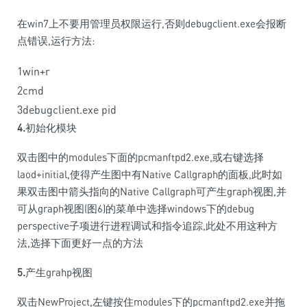
在win7上不要用管理员权限运行,否则debugclient.exe会报断
点错误,运行方法:
1
win
+
r
2
cmd
3
debugclient
.
exe
pid
4.
初始化模块
双击图中的modules下面的pcmanftpd2.exe,或右键选择
laod+initial,使得产生图中有Native Callgraph的面板,此时如
果双击图中箭头指向的Native Callgraph可产生graph视图,并
可从graph视图(图6)的菜单中选择windows下的debug
perspective子项进行进程调试和指令追踪,此处不用这种方
法,选择下面更好一点的方法
5.
产生grahp视图
双击NewProject,左键按住modules下的pcmanftpd2.exe并拖