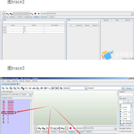
图trace2
图trace3