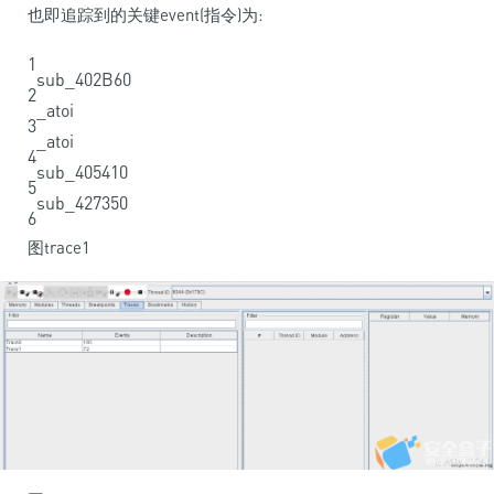
也即追踪到的关键event(指令)为:
1
sub_402B60
2
_atoi
3
_atoi
4
sub_405410
5
sub
_
427350
6
图trace1