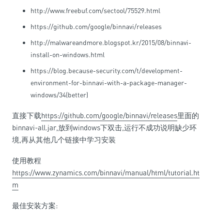
http://www.freebuf.com/sectool/75529.html
https://github.com/google/binnavi/releases
http://malwareandmore.blogspot.kr/2015/08/binnavi-
install-on-windows.html
https://blog.because-security.com/t/development-
environment-for-binnavi-with-a-package-manager-
windows/34(better)
直接下载
https://github.com/google/binnavi/releases
里面的
binnavi-all.jar,放到windows下双击,运行不成功说明缺少环
境,再从其他几个链接中学习安装
使用教程
https://www.zynamics.com/binnavi/manual/html/tutorial.ht
m
最佳安装方案: