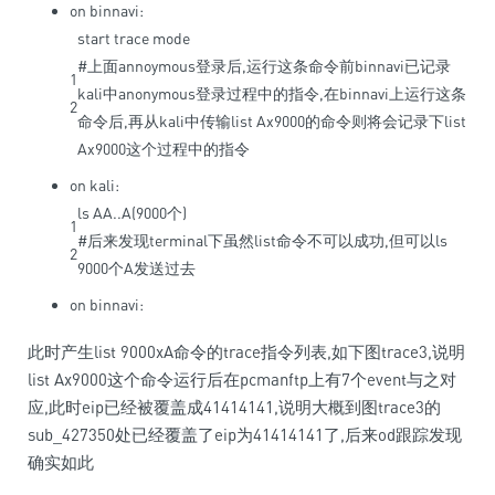
on binnavi:
start
trace
mode
#上面annoymous登录后,运行这条命令前binnavi已记录
1
kali中anonymous登录过程中的指令,在binnavi上运行这条
2
命令后,再从kali中传输list Ax9000的命令则将会记录下list
Ax9000这个过程中的指令
on kali:
ls
AA
.
.
A
(
9000
个
)
1
#后来发现terminal下虽然list命令不可以成功,但可以ls
2
9000个A发送过去
on binnavi:
此时产生list 9000xA命令的trace指令列表,如下图trace3,说明
list Ax9000这个命令运行后在pcmanftp上有7个event与之对
应,此时eip已经被覆盖成41414141,说明大概到图trace3的
sub_427350处已经覆盖了eip为41414141了,后来od跟踪发现
确实如此