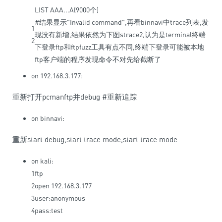
LIST
AAA
.
.
.
A
(
9000
个
)
#结果显示"Invalid command",再看binnavi中trace列表,发
1
现没有新增,结果依然为下图strace2,认为是terminal终端
2
下登录ftp和ftpfuzz工具有点不同,终端下登录可能被本地
ftp客户端的程序发现命令不对先给截断了
on 192.168.3.177:
重新打开pcmanftp并debug #重新追踪
on binnavi:
重新start debug,start trace mode,start trace mode
on kali:
1
ftp
2
open
192.168.3.177
3
user
:
anonymous
4
pass
:
test