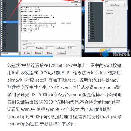
3.
完成2中的设置后在192.168.3.77中单击上图中的start按钮,
用ftpfuzz发送9000个A,只选择LIST命令进行fuzz,fuzz结束后
binnavi中对应trace列表如下图trace1,说明ftpfuzz与binnavi
的数据交互中共产生了72个event,也即从发送anonymous登
录到发送完LIST 9000xA命令后的event,但是这样不能精确追
踪到关键溢出(发送9000个A)时的代码,不会将登录ftp的过程
记录到event中,使得event有72个,较大,为了精确追踪到
pcmanftp对9000个A的数据处理过程,需要过滤掉fuzzftp登录
pcmanftp的过程,于是进行如下操作: