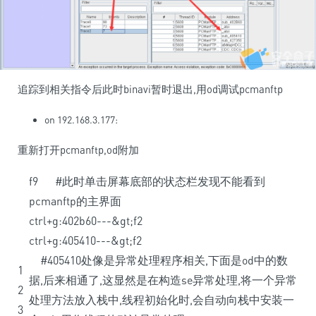
追踪到相关指令后此时binavi暂时退出,用od调试pcmanftp
on 192.168.3.177:
重新打开pcmanftp,od附加
f9
#此时单击屏幕底部的状态栏发现不能看到
pcmanftp的主界面
ctrl
+
g
:
402b60
--
-
&
gt
;
f2
ctrl
+
g
:
405410
--
-
&
gt
;
f2
#405410处像是异常处理程序相关,下面是od中的数
1
据,后来相通了,这显然是在构造se异常处理,将一个异常
2
处理方法放入栈中,线程初始化时,会自动向栈中安装一
3