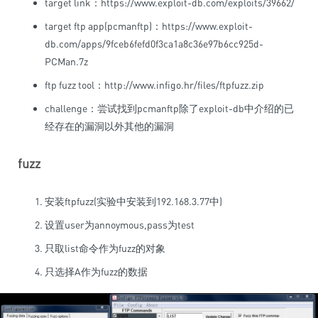
target link：
https://www.exploit-db.com/exploits/39662/
target ftp app(pcmanftp)：
https://www.exploit-
db.com/apps/9fceb6fefd0f3ca1a8c36e97b6cc925d-
PCMan.7z
ftp fuzz tool：
http://www.infigo.hr/files/ftpfuzz.zip
challenge：尝试找到pcmanftp除了exploit-db中介绍的已
经存在的漏洞以外其他的漏洞
fuzz
安装ftpfuzz(实验中安装到192.168.3.77中)
设置user为annoymous,pass为test
只取list命令作为fuzz的对象
只选择A作为fuzz的数据