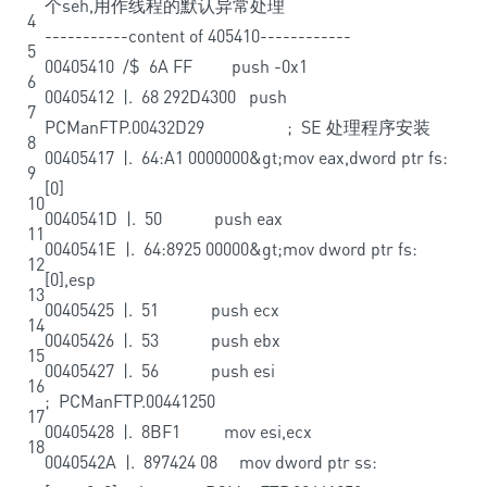
个seh,用作线程的默认异常处理
4
--
--
--
--
--
-
content
of
405410
--
--
--
--
--
--
5
00405410
/
$
6A
FF
push
-
0x1
6
00405412
|
.
68
292D4300
push
7
PCManFTP
.
00432D29
;
SE
处理程序安装
8
00405417
|
.
64
:
A1
0000000
&
gt
;
mov
eax
,
dword
ptr
fs
:
9
[
0
]
10
0040541D
|
.
50
push
eax
11
0040541E
|
.
64
:
8925
00000
&
gt
;
mov
dword
ptr
fs
:
12
[
0
]
,
esp
13
00405425
|
.
51
push
ecx
14
00405426
|
.
53
push
ebx
15
00405427
|
.
56
push
esi
16
;
PCManFTP
.
00441250
17
00405428
|
.
8BF1
mov
esi
,
ecx
18
0040542A
|
.
897424
08
mov
dword
ptr
ss
: