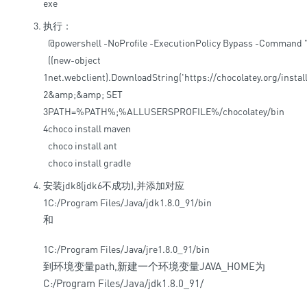
exe
执行：
@
powershell
-
NoProfile
-
ExecutionPolicy
Bypass
-
Command
((new-object
1
net.webclient).DownloadString('https://chocolatey.org/install
2
&
amp
;
&
amp
;
SET
3
PATH
=
%
PATH
%
;
%
ALLUSERSPROFILE
%
/
chocolatey
/
bin
4
choco
install
maven
choco
install
ant
choco
install
gradle
安装jdk8(jdk6不成功),并添加对应
1
C:/Program Files/Java/jdk1.8.0_91/bin
和
1
C:/Program Files/Java/jre1.8.0_91/bin
到环境变量path,新建一个环境变量JAVA_HOME为
C:/Program Files/Java/jdk1.8.0_91/