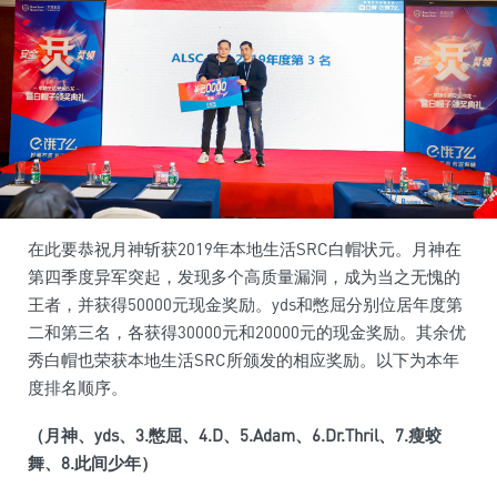
在此要恭祝月神斩获2019年本地生活SRC白帽状元。月神在
第四季度异军突起，发现多个高质量漏洞，成为当之无愧的
王者，并获得50000元现金奖励。yds和憋屈分别位居年度第
二和第三名，各获得30000元和20000元的现金奖励。其余优
秀白帽也荣获本地生活SRC所颁发的相应奖励。以下为本年
度排名顺序。
（月神、yds
、3.
憋屈、4.D
、5.Adam
、6.Dr.Thril
、7.
瘦蛟
舞、8.
此间少年）