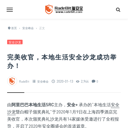
首页
›
安全峰会
›
正文
安全沙龙
完美收官，本地生活安全沙龙成功举
办！
2020-01-13
2,944
RadeBit
安全峰会
0
由
阿里巴巴本地生活
SRC
主办，
安全
+
承办的“本地生活
安全
沙龙
暨白帽子颁奖典礼”于2020年1月9日在上海四季酒店完
美收官，本次颁奖典礼沙龙共有14家媒体受邀进行了全程报
导，开启了2020年安全圈盛会的首道篇章。