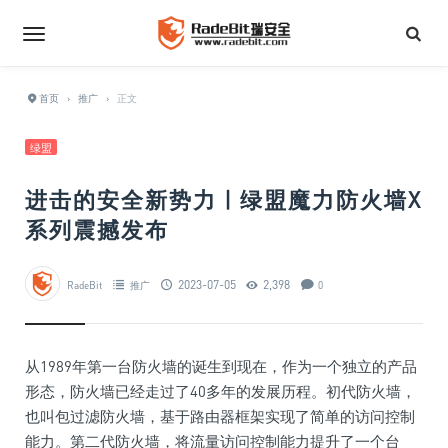
首页
›
推广
›
正文
绿盟
进击的安全新势力 | 绿盟魔力防火墙X
系列震撼发布
2023-07-05
2,398
RadeBit
推广
0
从1989年第一
台
防火墙的诞生到现在，作为一个
独立
的产品
形态，防火墙已经走过了40多年的发展历程。初代防火墙，
也叫包过滤防火墙，基于路由器框架实现了简单的访问控制
能力。第二代防火墙，将流量访问控制能力提升了一个
台