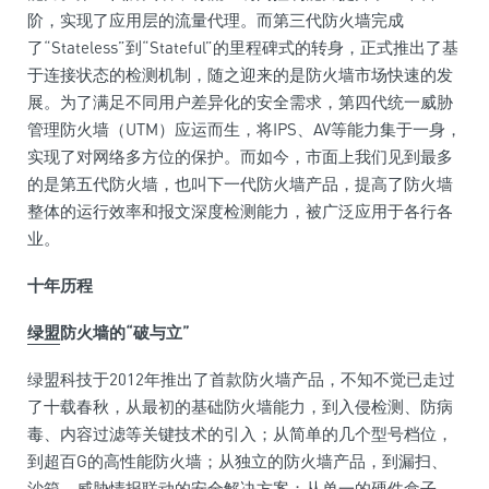
阶，实现了应用层的流量代理。而第三代防火墙完成
了“Stateless”到“Stateful”的里程碑式的转身，正式推出了基
于连接状态的检测机制，随之迎来的是防火墙市场快速的发
展。为了满足不同用户差异化的安全需求，第四代统一威胁
管理防火墙（UTM）应运而生，将IPS、
AV
等能力集于一身，
实现了对网络多方位的保护。而如今，市面上我们见到最多
的是第五代防火墙，也叫下一代防火墙产品，提高了防火墙
整体的运行效率和报文深度检测能力，被广泛应用于各行各
业。
十年历程
绿盟
防火墙的
“
破与立
”
绿盟科技于2012年推出了首款防火墙产品，不知不觉已走过
了十载春秋，从最初的基础防火墙能力，到入侵检测、防
病
毒
、内容过滤等关键技术的引入；从简单的几个型号档位，
到超百G的高
性
能防火墙；从
独立
的防火墙产品，到漏扫、
沙箱、威胁情报联动的安全解决方案；从单一的硬件盒子，