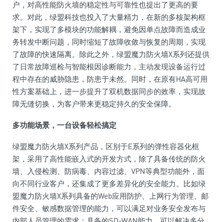
户，对高
性
能防火墙的稳定
性
与可靠
性
也
提出
了更高的要
求。对此，绿盟科技也投入了大量精力，在新的多核架构框
架下，实现了多模块的功能解耦，避免因单点故障而造成业
务转发中断问题，同时缩短了故障收敛与恢复的周期，实现
了故障的快速隔离。除此之外，绿盟魔力防火墙X系列还提供
了日常故障巡检与智能根因诊断能力，主动发现设备运行过
程中存在的威胁隐患，防患于未然。同时，在原有HA高可用
性
方案基础上，进一步提升了双机数据同步的效率，实现故
障无缝切换，为客户带来更稳定持久的安全保障。
多功能场景，一
台
设备轻松搞定
绿盟魔力防火墙X系列产品，区别于E系列的弹
性
容器化框
架，采用了高
性
能嵌入式的开发方式，除了具备传统的防火
墙、入侵检测、防
病毒
、内容过滤、VPN等典型功能外，面
向不同行业客户，还集成了更多差异化的安全能力。比如绿
盟魔力防火墙X系列具备的Web应用防护、上网行为管理、邮
件安全、敏感数据管理的能力，可以满足对业务安全发布与
内部人员管理的需求；具备的SD-WAN能力，可以解决多分