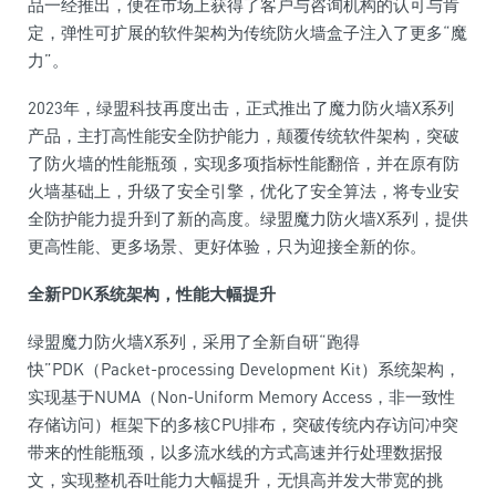
品一经推出，便在市场上获得了客户与咨询机构的认可与肯
定，弹
性
可扩展的软件架构为传统防火墙盒子注入了更多“魔
力”。
2023年，绿盟科技再度出击，正式推出了魔力防火墙X系列
产品，主打高
性
能安全防护能力，颠覆传统软件架构，突破
了防火墙的
性
能瓶颈，实现多项指标
性
能翻倍，并在原有防
火墙基础上，升级了安全引擎，优化了安全算法，将专业安
全防护能力提升到了新的高度。绿盟魔力防火墙X系列，提供
更高
性
能、更多场景、更好体验，只为迎接全新的你。
全新PDK系统架构，
性
能大幅提升
绿盟魔力防火墙X系列，采用了全新自研“跑得
快”PDK（Packet-processing Development Kit）系统架构，
实现基于NUMA（Non-Uniform Memory Access，非一致
性
存储访问）框架下的多核CPU排布，突破传统内存访问冲突
带来的
性
能瓶颈，以多流水线的方式高速并行处理数据报
文，实现整机吞吐能力大幅提升，无惧高并发大带宽的挑