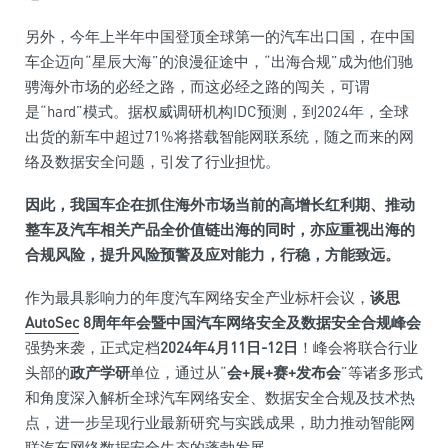
另外，今年上半年中国登顶全球第一的汽车出口国，在中国
车企迈向“星辰大海”的浪漫征途中，“出海合规”成为他们驰
骋海外市场的必经之路，而这必经之路的闯关，可谓
是“hard”模式。据权威调研机构IDC预测，到2024年，全球
出货的新车中超过71%将搭载智能网联系统，随之而来的网
络及数据安全问题，引发了行业担忧。
因此，我国车企在抓住海外市场当前的高增长红利期、推动
整车及汽车相关产品全价值链出海的同时，亦应重视出海的
合规风险，提升风险预警及应对能力，行稳，方能致远。
作为最具影响力的年度汽车网络安全产业标杆会议，
谈思
AutoSec
8周年年会暨中国汽车网络安全及数据安全合规峰会
强势来袭，正式定档
2024年4月11日-12日
！峰会将联合行业
头部的
政产学研
单位，通过从“
会+展+赛+发布会
”等诸多形式
和角度深入解析全球汽车网络安全、数据安全合规及技术热
点，进一步呈现行业最新研究与实践成果，助力推动智能网
联汽车网络数据安全生态的蓬勃发展。