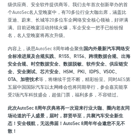
级供应商、安全软件提供商等。我们去年首次创新举办的首
个AutoSec名人堂晚宴中，有70多位行业大咖出席，涵盖比
亚迪、蔚来、长城等20多位车企网络安全核心领袖，好评满
满。目前还晚宴活动持续火爆，车企安全一把手已纷纷报
名，名人堂晚宴将再次升级。
内容上，谈思AutoSec 8周年峰会聚焦
国内外最新汽车网络安
全标准进展及合规实践、R155、R156、跨境数据合规、出海
安全合规、时空数据安全、数据脱敏、软件安全、供应链安
全、安全测试、芯片安全、HSM、PKI、IDPS、VSOC、
OTA、加密技术
等，将继续干货不断，精彩纷呈。同时AES第
五届中国国际汽车以太网峰会也将同期举行，参会嘉宾能享
受2场汽车科技盛会，超值门票，福利多多，不容错过。
此次AutoSec 8周年庆典将再一次迎来行业大咖、圈内老友同
场论道的千人盛景，届时，群贤毕至，共襄汽车安全新生
态！安全领航，无远弗届！AutoSec 8周年年会邀您不见不
散！