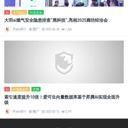
AI
大羽模型
行业安全
大羽ai燃气安全隐患排查“黑科技”,亮相2025廊坊经洽会
RadeBit
推广
2025-06-20
1,264
AI
向量数据库
昇腾
索引速度提升10倍！爱可生向量数据库基于昇腾AI实现全面升
级
RadeBit
推广
2023-03-13
2,791