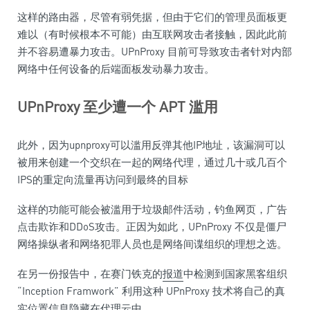
这样的路由器，尽管有弱凭据，但由于它们的管理员面板更
难以（有时候根本不可能）由互联网攻击者接触，因此此前
并不容易遭暴力攻击。UPnProxy 目前可导致攻击者针对内部
网络中任何设备的后端面板发动暴力攻击。
UPnProxy
至少遭一个
APT
滥用
此外，因为upnproxy可以滥用反弹其他IP地址，该漏洞可以
被用来创建一个交织在一起的网络代理，通过几十或几百个
IPS的重定向流量再访问到最终的目标
这样的功能可能会被滥用于垃圾邮件活动，钓鱼网页，广告
点击欺诈和DDoS攻击。正因为如此，UPnProxy 不仅是僵尸
网络操纵者和网络犯罪人员也是网络间谍组织的理想之选。
在另一份报告中，在赛门铁克的
报道
中检测到国家黑客组织
“Inception Framwork” 利用这种 UPnProxy 技术将自己的真
实位置信息隐藏在代理云中。