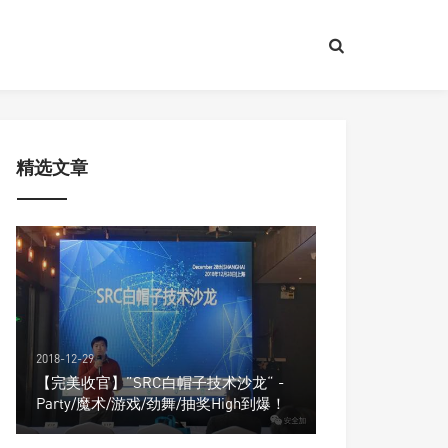
精选文章
2018-12-29
【完美收官】”SRC白帽子技术沙龙“ -
Party/魔术/游戏/劲舞/抽奖High到爆！