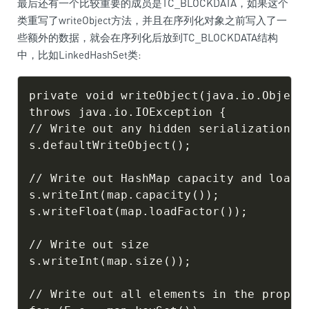
最后还有一个比较重要的成员是TC_BLOCKDATA，如果这个
类重写了writeObject方法，并且在序列化对象之前写入了一
些额外的数据，就会在序列化后放到TC_BLOCKDATA结构
中，比如LinkedHashSet类:
private void writeObject(java.io.ObjectO
throws java.io.IOException {

// Write out any hidden serialization ma
s.defaultWriteObject();

// Write out HashMap capacity and load f
s.writeInt(map.capacity());

s.writeFloat(map.loadFactor());

// Write out size

s.writeInt(map.size());

// Write out all elements in the proper 