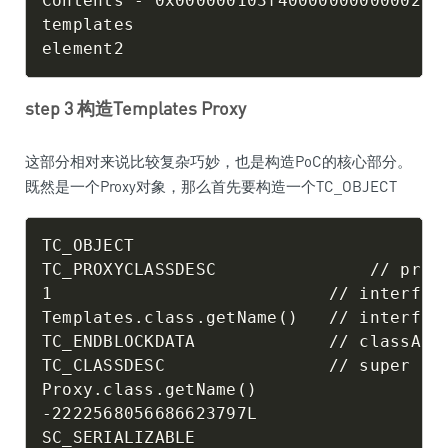
Contents - 0x000000103f40000000000002

templates

step 3 构造Templates Proxy
这部分相对来说比较复杂巧妙，也是构造PoC的核心部分。
既然是一个Proxy对象，那么首先要构造一个TC_OBJECT
TC_OBJECT

TC_PROXYCLASSDESC               // proxy
1                           // interface
Templates.class.getName()   // interface
TC_ENDBLOCKDATA             // classAnno
TC_CLASSDESC                // super cla
Proxy.class.getName()

-2222568056686623797L

SC_SERIALIZABLE
