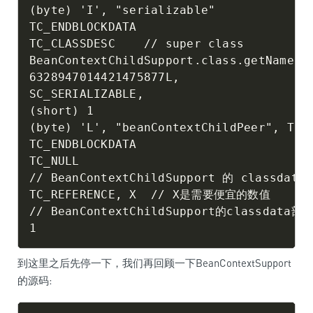
(byte) 'I', "serializable"

TC_ENDBLOCKDATA

TC_CLASSDESC    // super class

BeanContextChildSupport.class.getName()

6328947014421475877L,

SC_SERIALIZABLE,

(short) 1

(byte) 'L', "beanContextChildPeer", TC_S
TC_ENDBLOCKDATA

TC_NULL

// BeanContextChildSupport 的 classdata
TC_REFERENCE, X  // X是需要便宜的数值

// BeanContextChildSupport的classdata部分
到这里之后先停一下，我们再回顾一下BeanContextSupport
的源码: