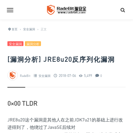
首页
›
安全漏洞
›
正文
安全漏洞
漏洞分析
[漏洞分析] JRE8u20反序列化漏洞
2018-07-06
5,499
RadeBit
安全漏洞
0
0×00 TLDR
JRE8u20这个漏洞是其他人在之前JDK7u21的基础上进行改
进得到了，他绕过了JavaSE后续对