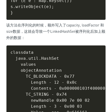
for (E e : map.keySet())

s.writeObject(e);

该方法在序列化的时候，额外写入了capacity, loadFactor 和
size数据，这就会导致一个LinkedHashSet被序列化后加上额
外的数据：
classdata

  java.util.HashSet

    values

    objectAnnotation

      TC_BLOCKDATA - 0x77

        Length - 12 - 0x0c

        Contents - 0x000000103f40000
      TC_STRING - 0x74

        newHandle 0x00 7e 00 02

        Length - 3 - 0x00 03
