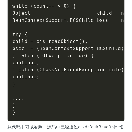
while (count-- > 0) {

Object                      child = null
BeanContextSupport.BCSChild bscc  = null
try {

child = ois.readObject();

bscc  = (BeanContextSupport.BCSChild)ois
} catch (IOException ioe) {

continue;

} catch (ClassNotFoundException cnfe) {

continue;

}

....

}

从代码中可以看到，源码中已经通过ois.defaultReadObject()