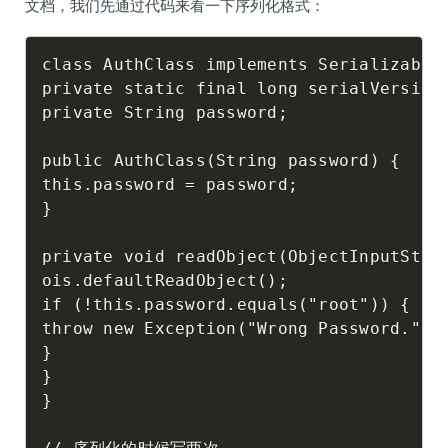
文档，我们先通过代码来看一下序列化格式：
class AuthClass implements Serializable 
private static final long serialVersionU
private String password;

public AuthClass(String password) {

this.password = password;

}

private void readObject(ObjectInputStrea
ois.defaultReadObject();

if (!this.password.equals("root")) {

throw new Exception("Wrong Password.");

}

}

}
