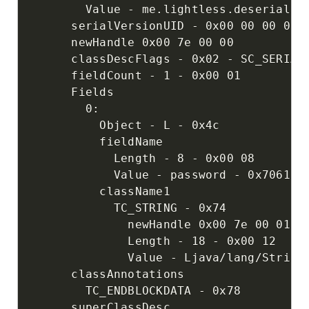
        Value - me.lightless.deserializ
      serialVersionUID - 0x00 00 00 00 0
      newHandle 0x00 7e 00 00

      classDescFlags - 0x02 - SC_SERIALI
      fieldCount - 1 - 0x00 01

      Fields

        0:

          Object - L - 0x4c

          fieldName

            Length - 8 - 0x00 08

            Value - password - 0x7061737
          className1

            TC_STRING - 0x74

              newHandle 0x00 7e 00 01

              Length - 18 - 0x00 12

              Value - Ljava/lang/String;
      classAnnotations

        TC_ENDBLOCKDATA - 0x78

      superClassDesc
