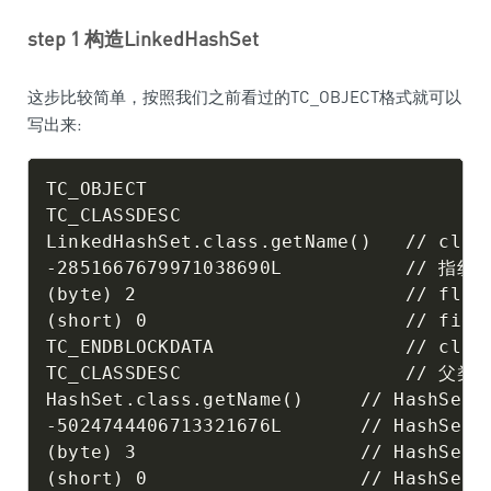
step 1 构造LinkedHashSet
这步比较简单，按照我们之前看过的TC_OBJECT格式就可以
写出来:
TC_OBJECT

TC_CLASSDESC

LinkedHashSet.class.getName()   // 
-2851667679971038690L           // 指纹ID
(byte) 2                        // flags
(short) 0                       // field
TC_ENDBLOCKDATA                 // class
TC_CLASSDESC                    // 父类
HashSet.class.getName()     // HashSet名
-5024744406713321676L       // HashSet指
(byte) 3                    // HashSet的
(short) 0                   // HashSet f