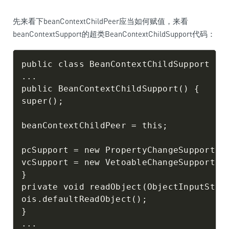
先来看下beanContextChildPeer应当如何赋值，来看
beanContextSupport的超类BeanContextChildSupport代码：
public class BeanContextChildSupport imp
...

public BeanContextChildSupport() {

super();

beanContextChildPeer = this;

pcSupport = new PropertyChangeSupport(be
vcSupport = new VetoableChangeSupport(be
}

private void readObject(ObjectInputStrea
ois.defaultReadObject();

}

...
