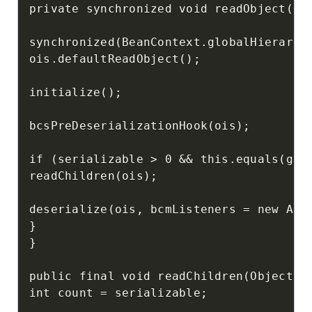
private synchronized void readObject(Obj
synchronized(BeanContext.globalHierarchy
ois.defaultReadObject();

initialize();

bcsPreDeserializationHook(ois);

if (serializable > 0 && this.equals(getB
readChildren(ois);

deserialize(ois, bcmListeners = new Arra
}

}

public final void readChildren(ObjectInp
int count = serializable;
