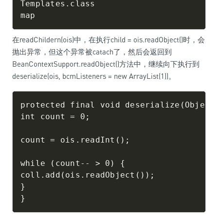
Templates.class

在readChildern(ois)中，在执行child = ois.readObject()时，会
抛出异常，但这个异常被catach了，然后会返回到
BeanContextSupport.readObject()方法中，继续向下执行到
deserialize(ois, bcmListeners = new ArrayList(1))。
protected final void deserialize(Object
int count = 0;

count = ois.readInt();

while (count-- > 0) {

coll.add(ois.readObject());

}
