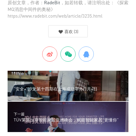
原创文章，作者：
RadeBit
，如若转载，请注明出处：《探索
MQ消息中间件的奥秘》
https://www.radebit.com/web/article/3235.html
喜欢
(
3
)
上一篇
“安全+”沙龙第十四期在上海成功举办/1月4日
下一篇
TÜV莱茵出席智能家居亚洲峰会，赋能智能家居“更懂你”