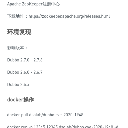
Apache ZooKeeper注册中心
下载地址：https://zookeeper.apache.org/releases.html
环境复现
影响版本：
Dubbo 2.7.0 - 2.7.6
Dubbo 2.6.0 - 2.6.7
Dubbo 2.5.x
docker操作
docker pull dsolab/dubbo:cve-2020-1948
docker run -p 12345:12345 dsolab/dubbo:cve-2020-1948 -d