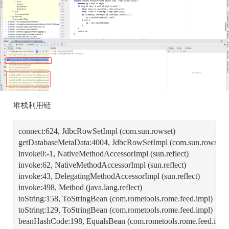
堆栈利用链
connect:624, JdbcRowSetImpl (com.sun.rowset)

getDatabaseMetaData:4004, JdbcRowSetImpl (com.sun.rowset)

invoke0:-1, NativeMethodAccessorImpl (sun.reflect)

invoke:62, NativeMethodAccessorImpl (sun.reflect)

invoke:43, DelegatingMethodAccessorImpl (sun.reflect)

invoke:498, Method (java.lang.reflect)

toString:158, ToStringBean (com.rometools.rome.feed.impl)

toString:129, ToStringBean (com.rometools.rome.feed.impl)

beanHashCode:198, EqualsBean (com.rometools.rome.feed.impl)