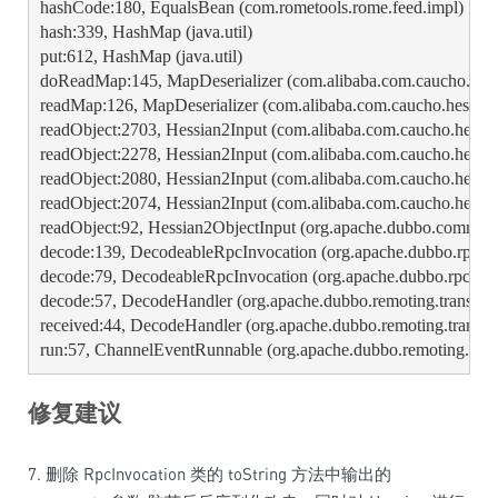
hashCode:180, EqualsBean (com.rometools.rome.feed.impl)

hash:339, HashMap (java.util)

put:612, HashMap (java.util)

doReadMap:145, MapDeserializer (com.alibaba.com.caucho.hessi
readMap:126, MapDeserializer (com.alibaba.com.caucho.hessian.i
readObject:2703, Hessian2Input (com.alibaba.com.caucho.hessian
readObject:2278, Hessian2Input (com.alibaba.com.caucho.hessian
readObject:2080, Hessian2Input (com.alibaba.com.caucho.hessian
readObject:2074, Hessian2Input (com.alibaba.com.caucho.hessian
readObject:92, Hessian2ObjectInput (org.apache.dubbo.common.se
decode:139, DecodeableRpcInvocation (org.apache.dubbo.rpc.pro
decode:79, DecodeableRpcInvocation (org.apache.dubbo.rpc.prot
decode:57, DecodeHandler (org.apache.dubbo.remoting.transport)
received:44, DecodeHandler (org.apache.dubbo.remoting.transpor
run:57, ChannelEventRunnable (org.apache.dubbo.remoting.trans
修复建议
7. 删除 RpcInvocation 类的 toString 方法中输出的