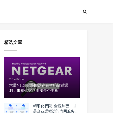
精选文章
2017-02-06
大量Netgear路由器存在密码绕过漏
洞，来看你家路由器是否中枪
精细化权限+全程加密，才
是企业远程访问内网服务的