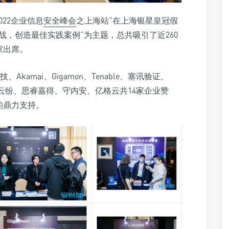
2022企业信息
安全峰会
之上海站”在上海银星皇冠假
战，创造最佳实践案例”为主题，总共吸引了近260
家出席。
Akamai、Gigamon、Tenable、塞讯验证、
s、飞驰云联、云纷、思睿嘉得、守内安、亿格云共14家企业赞
的鼎力支持。