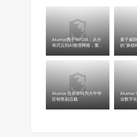
Akamai携手NVIDIA：从分
量子威
布式云到AI推理网格，重新
的“换锁
定义云安全与智算边界
Akamai 任命张轲为大中华
Akama
区销售副总裁
业数字
声的 AP