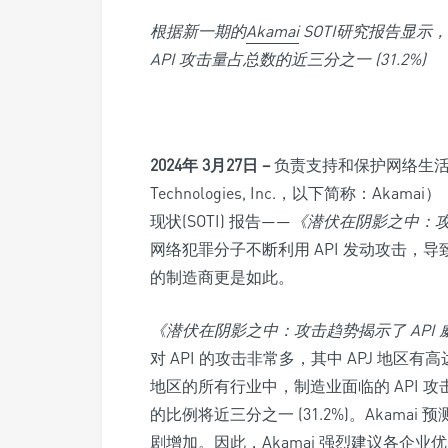
根据新一期的
Akamai
SOTI
研究报告显示，
API
攻击量占总数的近三分之一
(31.2%)
2024
年
3
月
27
日
–
负责支持和保护网络生
Technologies, Inc.，以下简称：Ak
现状(SOTI) 报告——
《潜伏在阴影之中：
网络犯罪分子不断利用 API 发动攻击，导
的制造商更是如此。
《潜伏在阴影之中：攻击趋势揭示了
API
对 API 的攻击非常多，其中 APJ 地区有高达 
地区的所有行业中，制造业面临的 API 攻
的比例将近三分之一 (31.2%)。Akamai 
剧增加。因此，Akamai 强烈建议各企业