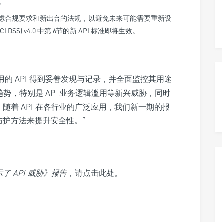
。
考虑合规要求和新出台的法规，以避免未来可能需要重新设
SS) v4.0 中第 6节的新 API 标准即将生效。
使用的 API 得到妥善发现与记录，并全面监控其用途
趋势，特别是 API 业务逻辑滥用等新兴威胁，同时
随着 API 在各行业的广泛应用，我们新一期的报
防护方法来提升安全性。”
示了
API
威胁》报告
，请点击
此处
。