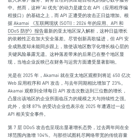
中。然而，这种“AI 优先”的动力是建立在 API（应用程序编
程接口）的基础之上，而 API 正遭受的攻击正日益增加。根
据
Akamai
《互联网现状 (SOTI)：2026 年的应用、API 和
DDoS 防护》
报告
最新的亚太地区深入解析，这种日益增长
的依赖性正在加大安全落差。尽管创新高歌猛进，但 API 安
全成熟度却未能同步跟上，致使该地区数字化增长核心层的
关键风险暴露无遗。这种落差带来的后果已在整个地区显
现，当地企业反映已在财务与运营方面遭受显著影响。
光是在 2025 年，Akamai 就在亚太地区观察到将近 650 亿次
Web 应用程序和 API 攻击，与去年同期相比增加了 23%。
Akamai 观察到全球每日 API 攻击次数达到三位数的增长，
凸显出该地区的企业所面临压力的规模之大与持续性之强。
此外，全球 87% 的受访企业也表示在 2025 年遭遇过一起
API 相关安全事件。
第 7 层 DDoS 攻击也呈现出显著增长态势，过去两年间在全
球范围内激增 104%。与那些试图耗尽网络带宽的传统容量