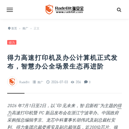
首页
›
推广
›
正文
得力
得力高速打印机及办公计算机正式发
布，智慧办公全场景生态再进阶
2026-07-03
356
RadeBit
推广
0
2026 年7月1日至2日，以“印·见未来，智·启新程”为主题的
得
力
高速打印机暨 PC 新品发布会在浙江宁波举办。中国政府
采购报总编辑李京、龙芯中科董事长胡伟武及副总裁杜安
利、得力集团总裁娄甫安及副总裁张磊，近200位芯片、操