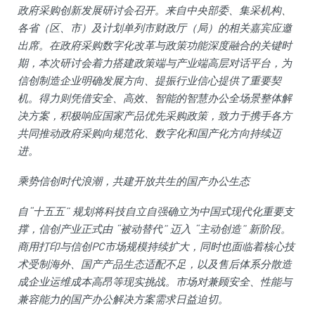
政府采购创新发展研讨会召开。来自中央部委、集采机构、
各省（区、市）及计划单列市财政厅（局）的相关嘉宾应邀
出席。在政府采购数字化改革与政策功能深度融合的关键时
期，本次研讨会着力搭建政策端与产业端高层对话平台，为
信创制造企业明确发展方向、提振行业信心提供了重要契
机。得力则凭借安全、高效、智能的智慧办公全场景整体解
决方案，积极响应国家产品优先采购政策，致力于携手各方
共同推动政府采购向规范化、数字化和国产化方向持续迈
进。
乘势信创时代浪潮，共建开放共生的国产办公生态
自“十五五” 规划将科技自立自强确立为中国式现代化重要支
撑，信创产业正式由 “被动替代” 迈入 “主动创造” 新阶段。
商用打印与信创PC市场规模持续扩大，同时也面临着核心技
术受制海外、国产产品生态适配不足，以及售后体系分散造
成企业运维成本高昂等现实挑战。市场对兼顾安全、性能与
兼容能力的国产办公解决方案需求日益迫切。