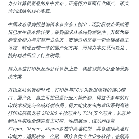
办公计算机新品的集中发布，正是得力直面行业痛点、落实
信创战略的核心实践。
中国政府采购报总编辑李京在会上指出，现阶段政企采购逻
辑已发生根本性转变，采购需求从单纯购置硬件，升级为采
购安全能力与完整产业生态，市场迫切需要一套全链路自主
可控、软硬云端一体的国产化方案。而得力本次系列新品，
恰好精准回应了行业刚需。
得力高速打印机及办公计算机上新，构建智慧办公全场景解
决方案
万物互联的智能时代，打印机与PC作为数据流转的核心端
口，国产化、自主可控已是行业大势所趋。得益于多年的打
印技术积淀与全域科创布局，得力此次发布的睿印系列高速
打印机搭载龙芯 2P0300 主控芯片与 TCM 安全芯片，从芯片
到固件实现全链路自主可控。性能层面，该系列覆盖
31ppm、36ppm、40ppm多档中高速机型，具备连续高速打
印能力，适配政务、金融、医疗各类专业业务软件，兼顾高